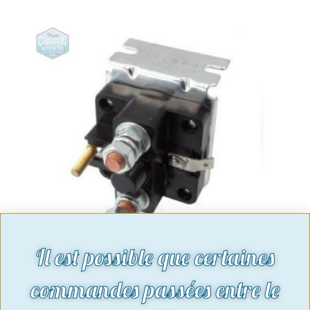
Il est possible que certaines
Relais de démarreur – Pour
commandes passées entre le
démarreur Lucas | Escort, Cortina,