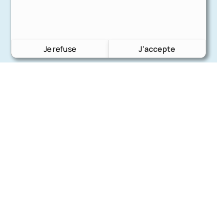
Je refuse
J'accepte
Charron Auto Rétro
(+33)663073013
Nous écrire
Nos marques
Ford