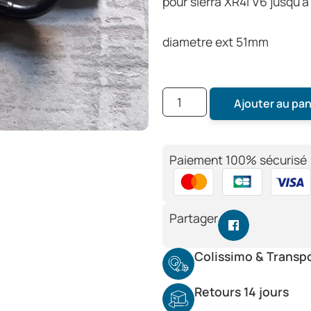
pour sierra XR4i V6 jusqu’
diametre ext 51mm
Ajouter au pan
Paiement 100% sécurisé 
Partager
Colissimo & Transp
Retours 14 jours