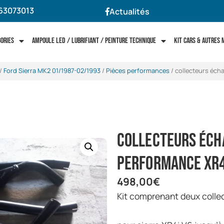
63073013
Actualités
gories
Ampoule LED / Lubrifiant / Peinture technique
Kit cars & autres
/
Ford Sierra MK2 01/1987-02/1993
/
Pièces performances
/ collecteurs éc
collecteurs éc
performance XR4
498,00
€
kit comprenant deux colle