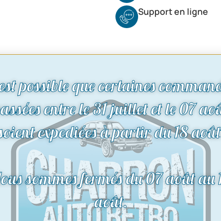
Support en ligne
 est possible que certaines comman
assées entre le 31 juillet et le 07 ao
soient expediées à partir du 18 août
ous sommes fermés du 07 août au 
août.
Goujon