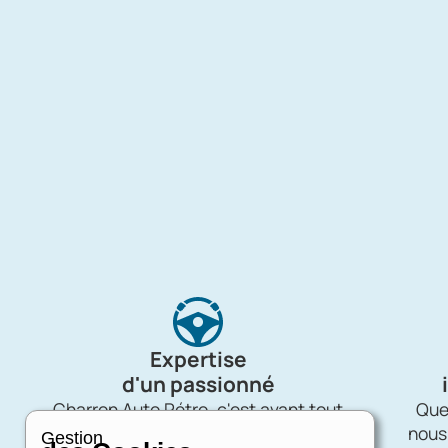
Expertise
d'un passionné
Charron Auto Rétro, c'est avant tout
Quel
une affaire de passion !
nous
Gestion