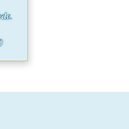
ode.
O