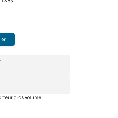
à 12/88
ier
:
orteur gros volume