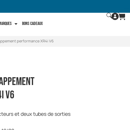
 marques
Bons Cadeaux
happement performance XR4i V6
happement
i V6
cteurs et deux tubes de sorties