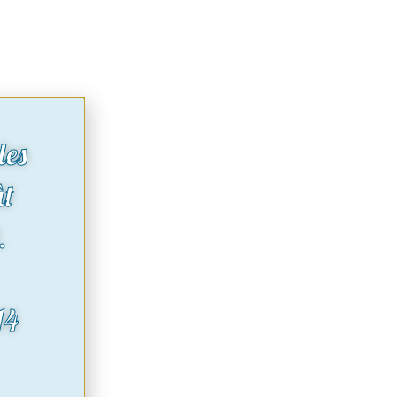
des
ût
.
14