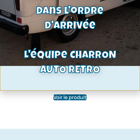
dans l'ordre
d'arrivée
L'équipe CHARRON
Segmentation Ford OHC pinto 2.0 |
AUTO RETRO
Modele épais | 2 – 2.5 – 4
23,50
€
Voir le produit