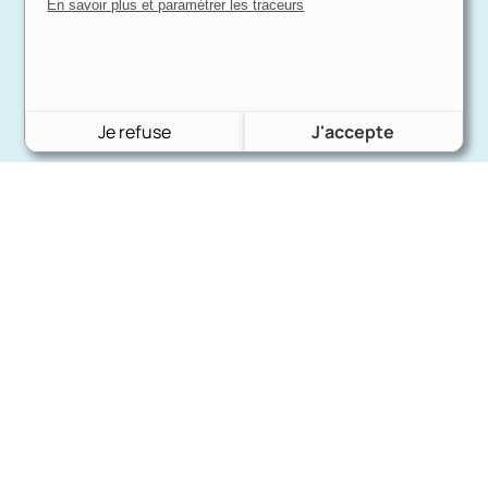
En savoir plus et paramétrer les traceurs
Je refuse
J'accepte
Charron Auto Rétro
(+33)663073013
Nous écrire
Nos marques