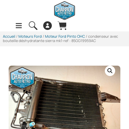
Accueil
/
Moteurs Ford
/
Moteur Ford Pinto OHC
/ condenseur avec
bouteille déshydratante sierra mk1-ref : 85GG19959AC