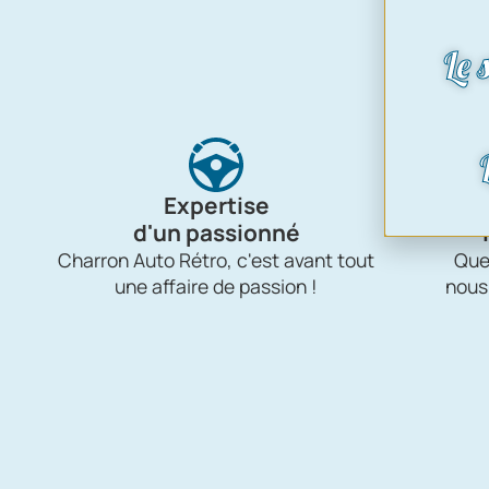
Expertise
d'un passionné
Charron Auto Rétro, c'est avant tout
Quel
une affaire de passion !
nous
Gestion
des Cookies
En poursuivant votre navigation, vous acceptez
l’utilisation de cookies pour vous proposer des
contenus adaptés à vos centres d'intérêts et réaliser
des statistiques de visites.
En savoir plus et paramétrer les traceurs