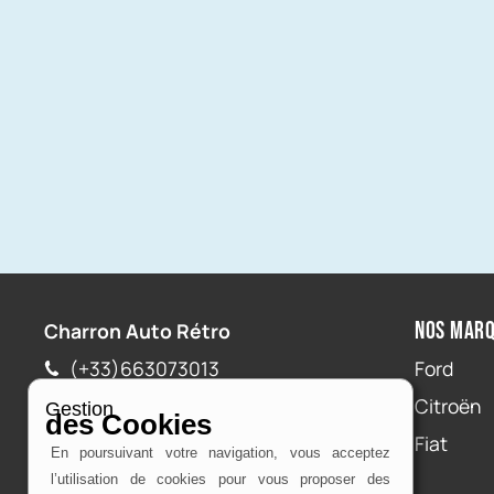
Je refuse
J'accepte
Nos mar
Charron Auto Rétro
(+33)663073013
Ford
Nous écrire
Citroën
Fiat