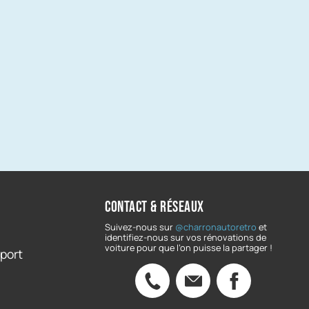
Contact & réseaux
Suivez-nous sur
@charronautoretro
et
identifiez-nous sur vos rénovations de
voiture pour que l’on puisse la partager !
port