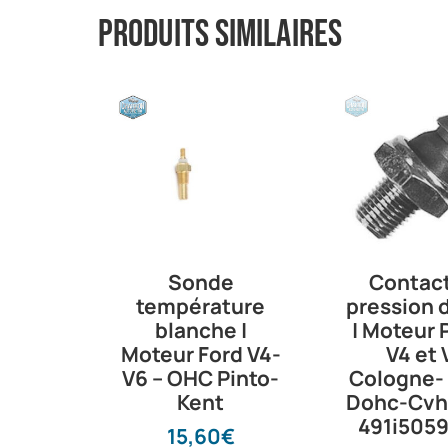
Produits similaires
Il
p
Sonde
Contac
N
température
pression d
blanche |
| Moteur 
Moteur Ford V4-
V4 et 
V6 – OHC Pinto-
Cologne-
Kent
Dohc-Cvh |
Le 
491i505
15,60
€