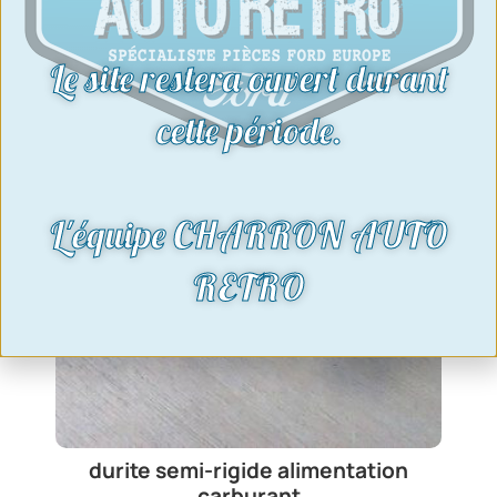
Le site restera ouvert durant
cette période.
L'équipe CHARRON AUTO
RETRO
durite semi-rigide alimentation
carburant