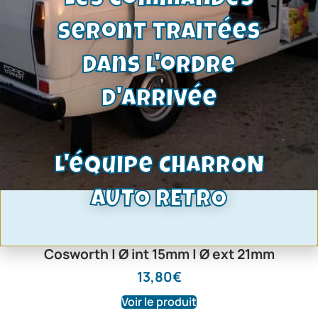
Les commandes
seront traitées
dans l'ordre
d'arrivée
L'équipe CHARRON
AUTO RETRO
Roulement pilote vilebrequin | Pinto,
Kent , V6 Cologne, DOHC, YB
Cosworth | Ø int 15mm | Ø ext 21mm
13,80
€
Voir le produit