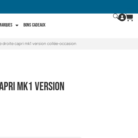
 marques
Bons Cadeaux
 droite capri mk1 version collée-occasion
apri mk1 version