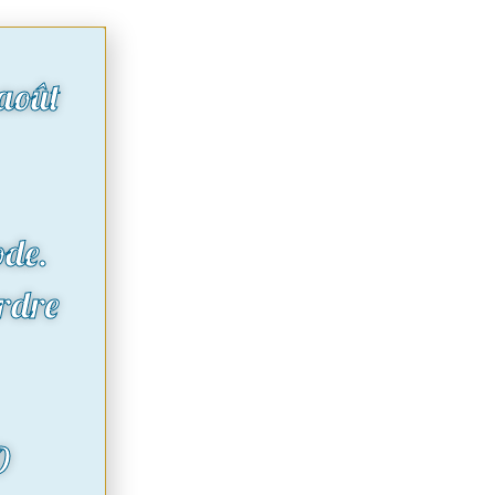
août
ode.
rdre
O