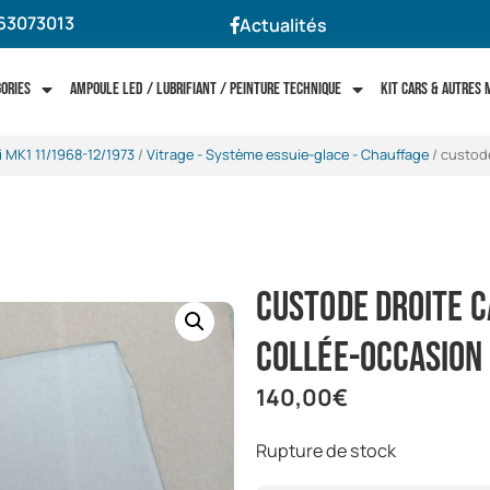
63073013
Actualités
gories
Ampoule LED / Lubrifiant / Peinture technique
Kit cars & autres
i MK1 11/1968-12/1973
/
Vitrage - Système essuie-glace - Chauffage
/ custode
custode droite c
collée-occasion
140,00
€
Rupture de stock