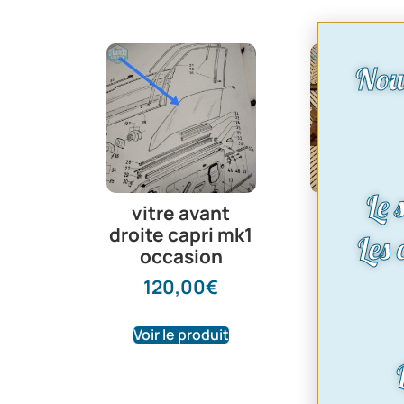
Nou
Le 
vitre avant
leve vi
droite capri mk1
gauche 
Les
occasion
mk1
120,00
€
48,0
Voir le produit
Voir le pr