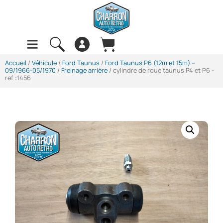
Accueil
/
Véhicule
/
Ford Taunus
/
Ford Taunus P6 (12m et 15m) --
09/1966-05/1970
/
Freinage arrière
/ cylindre de roue taunus P4 et P6 -
ref :1456