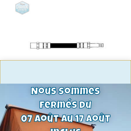
Nous sommes
fermés du
Flexible de frein arrière | Taunus P4
12m
07 août au 17 août
27,78
€