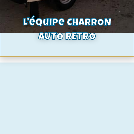
garnitures de freins taunus P6 10/67-
05/70
108,11
€
L'équipe CHARRON
rupture de stock
AUTO RETRO