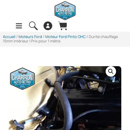
Accueil
/
Moteurs Ford
/
Moteur Ford Pinto OHC
/ Durite chauffage
15mm intérieur | Prix pour 1 mètre