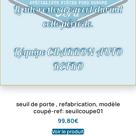
Le site restera ouvert durant
cette période.
L'équipe CHARRON AUTO
RETRO
seuil de porte , refabrication, modèle
coupé-ref: seuilcoupe01
99,80
€
Voir le produit