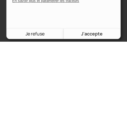
En savoir plus et paramétrer les traceurs
CGU
CGV
Mentions légales
Je refuse
J'accepte
Contact & réseaux
Suivez-nous sur
@charronautoretro
et identifiez-nous sur
vos rénovations de voiture pour que l’on puisse la partager !
© Charron Auto Rétro | Vente de pièces pour anciens modèle FORD,
tous droits réservés
2025