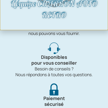
L'équipe CHARRON AUTO
RETRO
Livraison
internationale
Quel que soit votre pays,
nous pouvons vous fournir.
Disponibles
pour vous conseiller
Besoin de conseils ?
Nous répondons à toutes vos questions.
Paiement
sécurisé