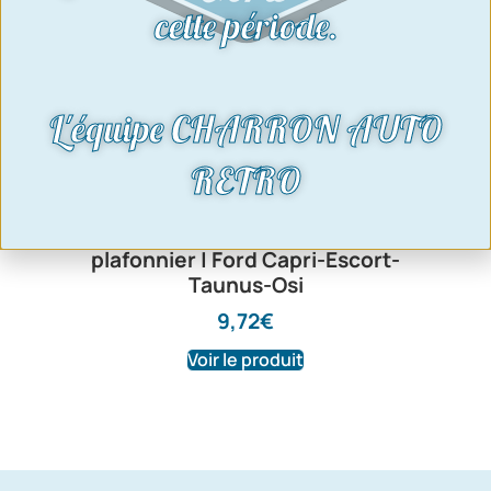
cette période.
L'équipe CHARRON AUTO
RETRO
Contacteur de porte – lumière
plafonnier | Ford Capri-Escort-
Taunus-Osi
9,72
€
Voir le produit