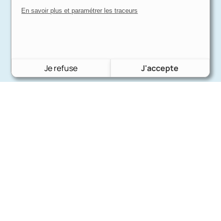
En savoir plus et paramétrer les traceurs
Je refuse
J'accepte
Charron Auto Rétro
(+33)663073013
Nous écrire