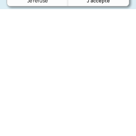
Je refuse
J'accepte
Charron Auto Rétro
(+33)663073013
Nous écrire
Nos marques
Ford
Citroën
Fiat