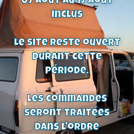
07 août au 17 août
pour enjoliveurs de moyeux de roue
inclus
11,80
€
Voir le produit
Le site reste ouvert
durant cette
période.
Les commandes
seront traitées
dans l'ordre