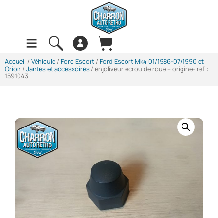
Accueil
/
Véhicule
/
Ford Escort
/
Ford Escort Mk4 01/1986-07/1990 et
Orion
/
Jantes et accessoires
/ enjoliveur écrou de roue – origine- ref :
1591043