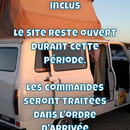
Voir le produit
inclus
Le site reste ouvert
durant cette
période.
Les commandes
seront traitées
dans l'ordre
d'arrivée