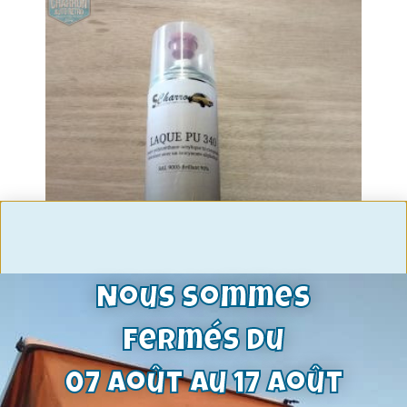
Nous sommes
Bombe de peinture professionnelle
bi composant avec durcisseur —
fermés du
qualité pistolet — couleur au choix
07 août au 17 août
33,60
€