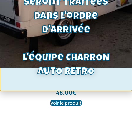
seront traitées
dans l'ordre
d'arrivée
L'équipe CHARRON
AUTO RETRO
Cylindre de roue avant droit | Transit
11/68-85 | Ref : W275BS220002
48,00
€
Voir le produit