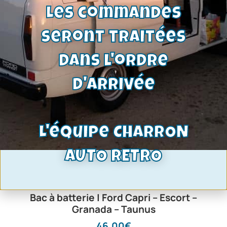
Les commandes
seront traitées
dans l'ordre
d'arrivée
L'équipe CHARRON
AUTO RETRO
Bac à batterie | Ford Capri – Escort –
Granada – Taunus
46,00
€