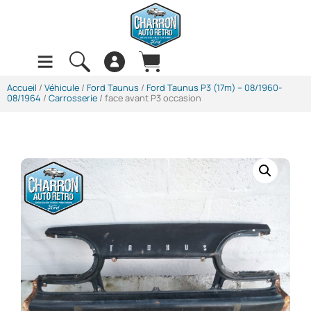
Accueil
/
Véhicule
/
Ford Taunus
/
Ford Taunus P3 (17m) -- 08/1960-
08/1964
/
Carrosserie
/ face avant P3 occasion