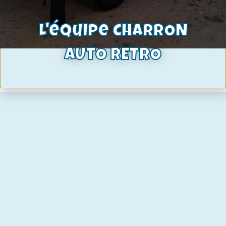
aile avant gauche taunus P3 occasion
345,00
€
L'équipe CHARRON
Voir le produit
AUTO RETRO