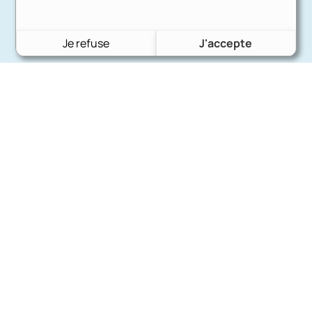
Je refuse
J'accepte
Charron Auto Rétro
(+33)663073013
Nous écrire
Nos marques
Ford
Citroën
Fiat