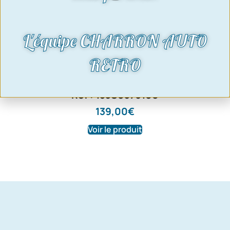
L'équipe CHARRON AUTO
RETRO
Démarreur 10 dents | Moteur Kent |
Ref : 153S0376100
139,00
€
Voir le produit