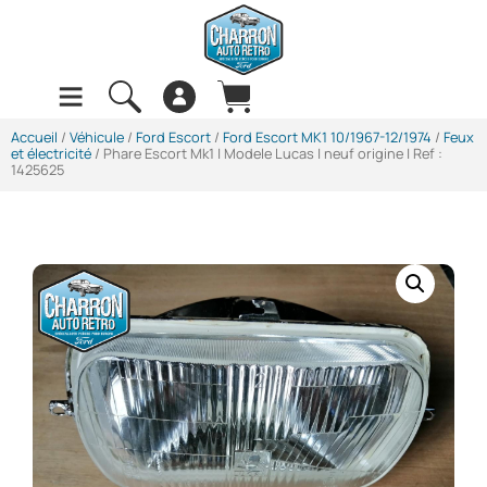
Accueil
/
Véhicule
/
Ford Escort
/
Ford Escort MK1 10/1967-12/1974
/
Feux
et électricité
/ Phare Escort Mk1 | Modele Lucas | neuf origine | Ref :
1425625