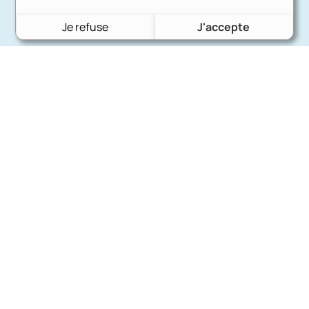
Je refuse
J'accepte
Charron Auto Rétro
(+33)663073013
Nous écrire
Nos marques
Ford
Citroën
Fiat