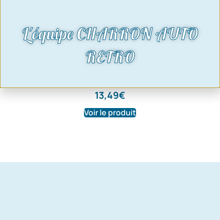
L'équipe CHARRON AUTO
RETRO
additif substitut de plomb 250ML
13,49
€
Voir le produit