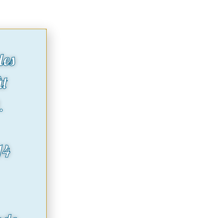
des
ût
.
14