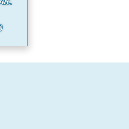
ode.
O