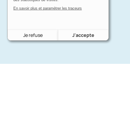
En savoir plus et paramétrer les traceurs
Je refuse
J'accepte
Nos mar
Charron Auto Rétro
(+33)663073013
Ford
Nous écrire
Citroën