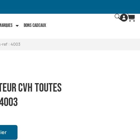
 marques
Bons Cadeaux
s-ref : 4003
oteur CVH toutes
 4003
ier