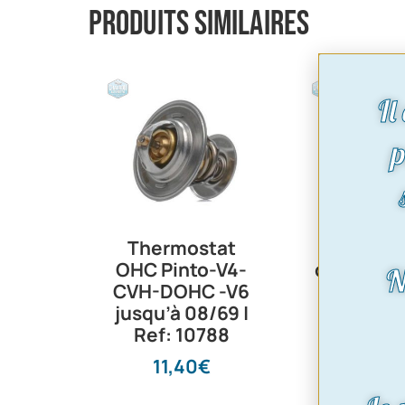
Produits similaires
Il
p
Thermostat
Bobi
OHC Pinto-V4-
d’allumage
N
CVH-DOHC -V6
ohm | P
jusqu’à 08/69 |
montage
Ref: 10788
vis plati
Ref : 98
11,40
€
53,9