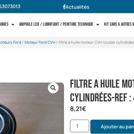
63073013
Actualités
gories
Ampoule LED / Lubrifiant / Peinture technique
Kit cars & autres
oteurs Ford
/
Moteur Ford CVH
/ filtre a huile moteur CVH toutes cylindrée
filtre a huile m
cylindrées-ref :
8,21
€
Ajouter au pan