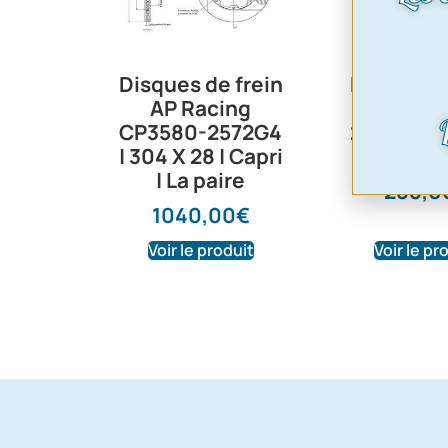
Disques de frein
Paire étri
AP Racing
frein | 
CP3580-2572G4
2600RS 0
| 304 X 28 | Capri
12/7
| La paire
288,0
1040,00
€
Voir le produit
Voir le pr