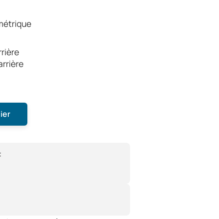
métrique
rrière
arrière
ier
: