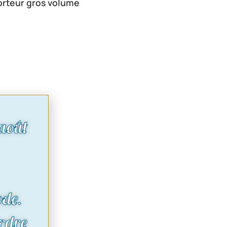
orteur gros volume
août
ode.
rdre