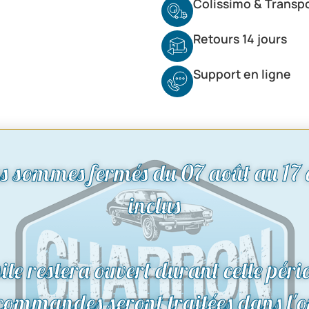
Colissimo & Transp
Retours 14 jours
Support en ligne
s sommes fermés du 07 août au 17 
inclus
site restera ouvert durant cette péri
 commandes seront traitées dans l'o