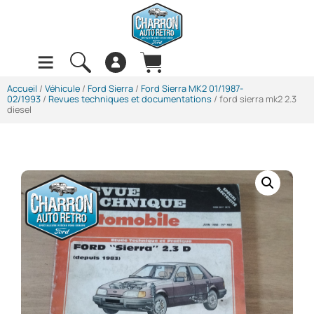
Accueil
/
Véhicule
/
Ford Sierra
/
Ford Sierra MK2 01/1987-
02/1993
/
Revues techniques et documentations
/ ford sierra mk2 2.3
diesel