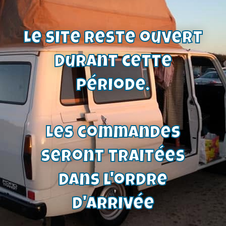
24,00
€
Voir le produit
Le site reste ouvert
durant cette
période.
Les commandes
seront traitées
dans l'ordre
d'arrivée