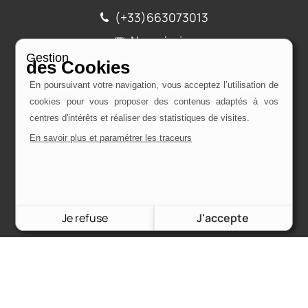
(+33)663073013
Nous écrire
Gestion
des Cookies
En poursuivant votre navigation, vous acceptez l’utilisation de
cookies pour vous proposer des contenus adaptés à vos
Nos marques
centres d'intérêts et réaliser des statistiques de visites.
Ford
En savoir plus et paramétrer les traceurs
Citroën
Fiat
Je refuse
J'accepte
Service client
Mon compte
Commandes & frais de port