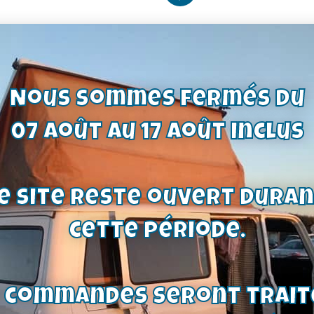
Nous sommes fermés du
07 août au 17 août inclus
e site reste ouvert dura
cette période.
e de
Plaquettes de
s commandes seront trait
Sierra
frein – sans