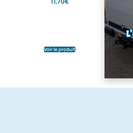
, Escort 
11,70
€
109
22,20
L
Voir le produit
Voir le pr