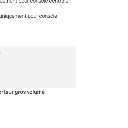
uement pour console centrale
 uniquement pour console
:
orteur gros volume