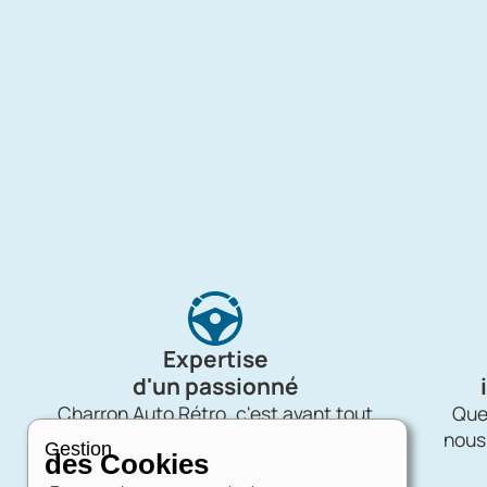
Expertise
d'un passionné
Charron Auto Rétro, c'est avant tout
Quel
une affaire de passion !
nous
Gestion
des Cookies