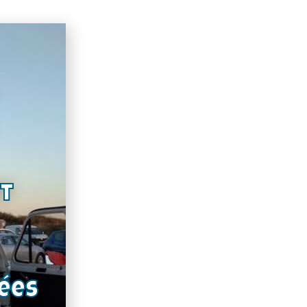
nt
ées