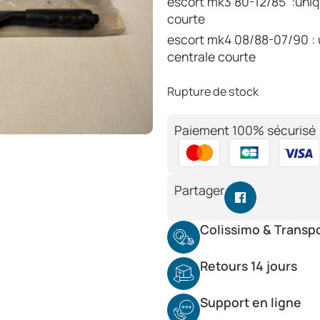
escort mk3 80-12/85 :uniq
courte
escort mk4 08/88-07/90 :
centrale courte
Rupture de stock
Paiement 100% sécurisé 
Partager
Colissimo & Transp
Retours 14 jours
Support en ligne