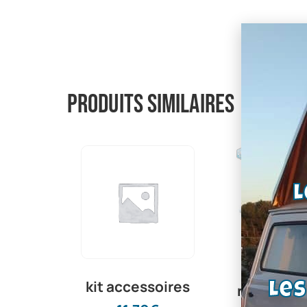
Produits similaires
L
Cylindr
kit accessoires
Le
roue Ford 