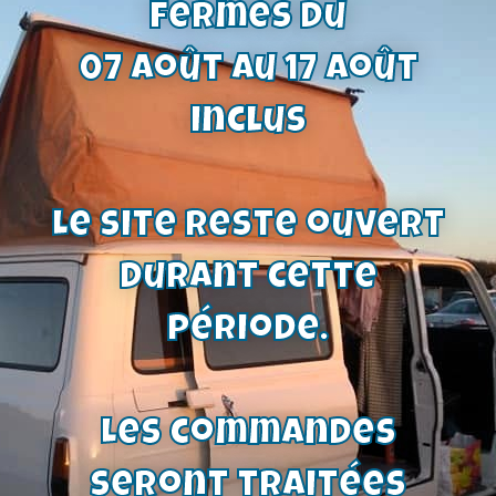
fermés du
07 août au 17 août
Sonde température blanche | Moteur
inclus
Ford V4- V6 – OHC Pinto- Kent
15,60
€
Voir le produit
Le site reste ouvert
durant cette
période.
Les commandes
seront traitées