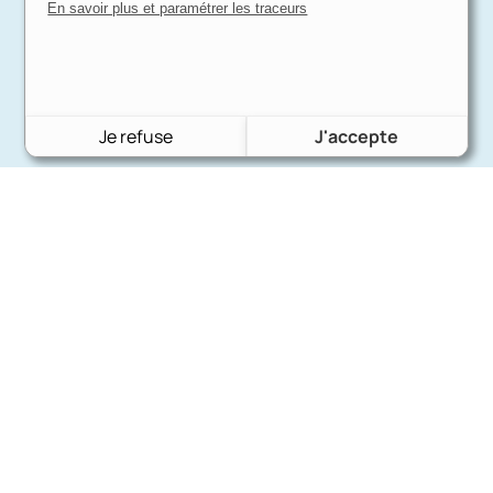
En savoir plus et paramétrer les traceurs
Je refuse
J'accepte
Charron Auto Rétro
(+33)663073013
Nous écrire
Nos marques