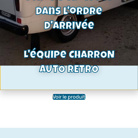
dans l'ordre
d'arrivée
L'équipe CHARRON
Vis platinées pour allumeur Bosch |
AUTO RETRO
moteur OHC Pinto- V4 Cologne- V6
Cologne | ref : 10I22700174
7,80
€
Voir le produit