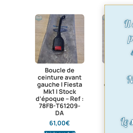
Il
p
Boucle de
interrup
N
ceinture avant
feux 
gauche | Fiesta
détresse 
Mk1 | Stock
08/81-0
d’époque – Ref :
pièce ori
78FB-T61209-
ref : 60
DA
46,0
Le 
61,00
€