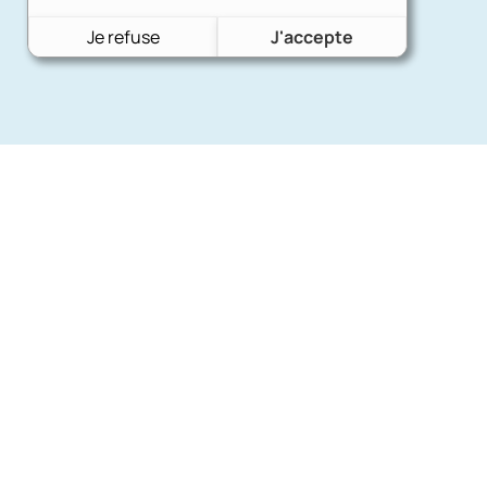
Je refuse
J'accepte
Nos mar
Charron Auto Rétro
(+33)663073013
Ford
Nous écrire
Citroën
Fiat