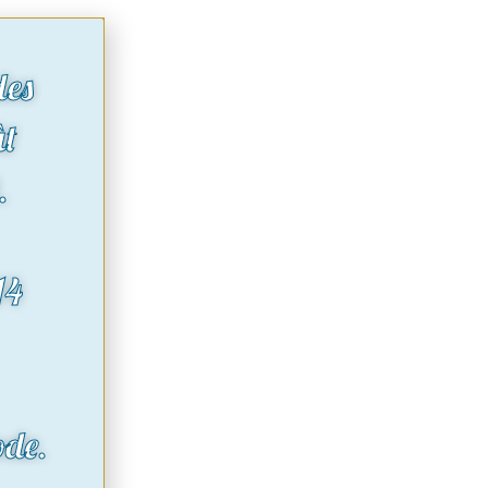
des
ût
.
14
ode.