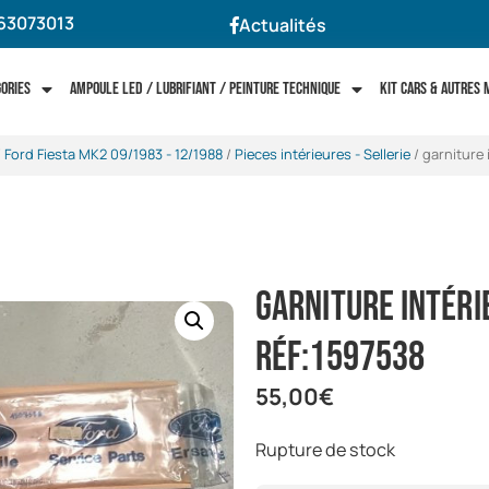
63073013
Actualités
gories
Ampoule LED / Lubrifiant / Peinture technique
Kit cars & autres
/
Ford Fiesta MK2 09/1983 - 12/1988
/
Pieces intérieures - Sellerie
/ garniture
garniture intéri
réf:1597538
55,00
€
Rupture de stock