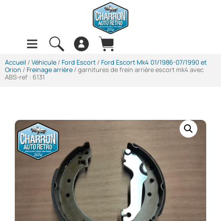
Accueil
/
Véhicule
/
Ford Escort
/
Ford Escort Mk4 01/1986-07/1990 et
Orion
/
Freinage arrière
/ garnitures de frein arrière escort mk4 avec
ABS-ref : 6131