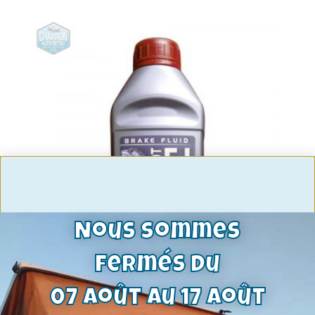
Nous sommes
fermés du
liquide de frein motul 0.5L
07 août au 17 août
8,75
€