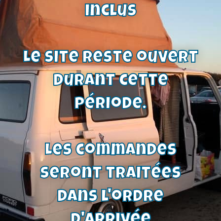
Voir le produit
inclus
Le site reste ouvert
durant cette
période.
Les commandes
seront traitées
dans l'ordre