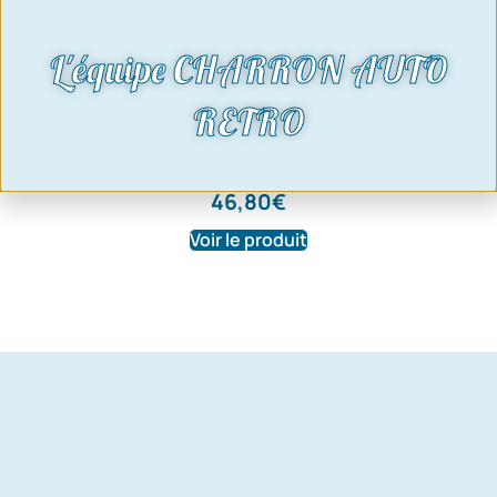
L'équipe CHARRON AUTO
RETRO
Pommeau de levier de vitesse garni
cuir
46,80
€
Voir le produit