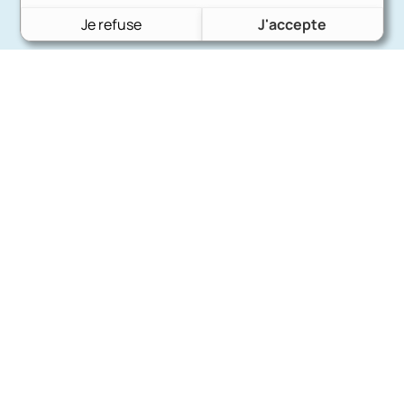
Je refuse
J'accepte
Charron Auto Rétro
(+33)663073013
Nous écrire
Nos marques
Ford
Citroën
Fiat