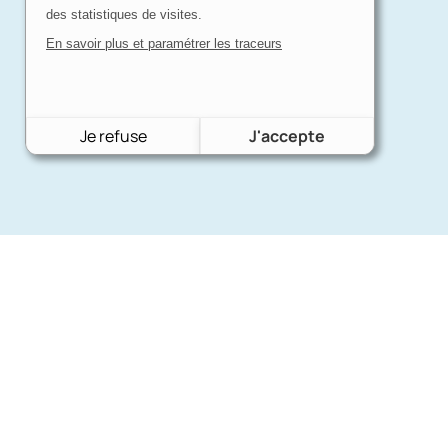
des statistiques de visites.
En savoir plus et paramétrer les traceurs
Je refuse
J'accepte
Nos mar
Charron Auto Rétro
(+33)663073013
Ford
Nous écrire
Citroën