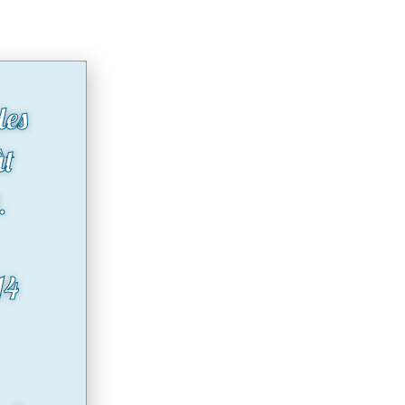
des
ût
.
14