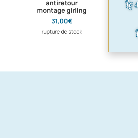
Le 
antiretour
: P78
montage girling
17,50
31,00
€
rupture de stock
Voir le pr