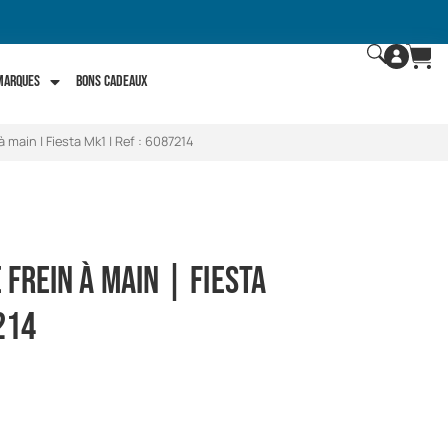
 marques
Bons Cadeaux
à main | Fiesta Mk1 | Ref : 6087214
 frein à main | Fiesta
214