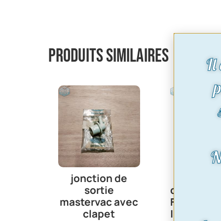
Produits similaires
Il
p
N
jonction de
Câble pri
sortie
de frein à
mastervac avec
Fixé sur le
clapet
| Fiesta Mk