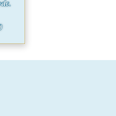
ode.
O