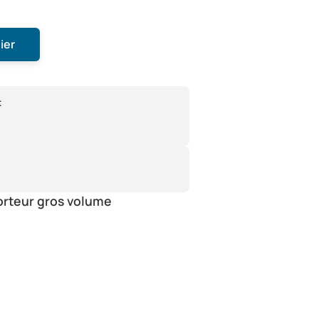
ier
:
orteur gros volume