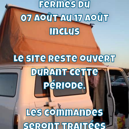
fermés du
07 août au 17 août
inclus
Alternateur 55A ou 70A | OHC Pinto,
V6 Essex , CVH | voir affectations
Le site reste ouvert
146,00
€
Voir le produit
durant cette
période.
Les commandes
seront traitées