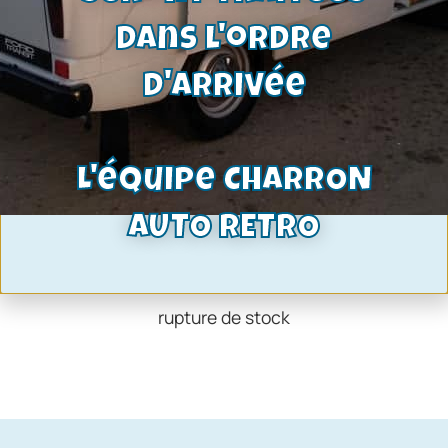
dans l'ordre
d'arrivée
L'équipe CHARRON
AUTO RETRO
kit longue portée
138,82
€
rupture de stock