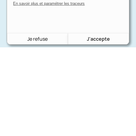
En savoir plus et paramétrer les traceurs
Je refuse
J'accepte
Charron Auto Rétro
(+33)663073013
Nous écrire
Nos marques