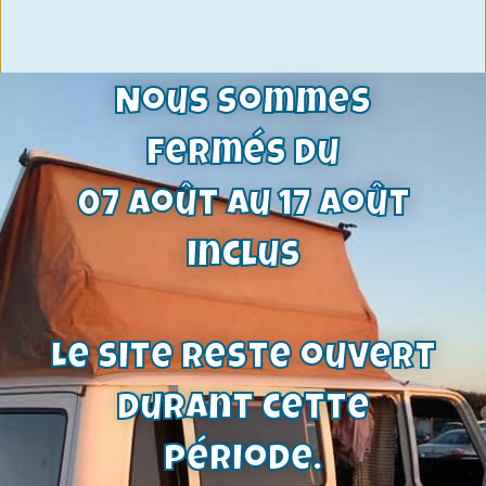
Nous sommes
fermés du
07 août au 17 août
inclus
Le site reste ouvert
durant cette
Alternateur 55A ou 70A | OHC Pinto,
V6 Essex , CVH | voir affectations
période.
146,00
€