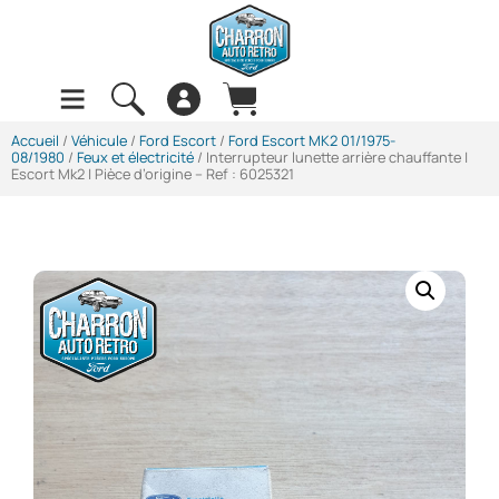
Accueil
/
Véhicule
/
Ford Escort
/
Ford Escort MK2 01/1975-
08/1980
/
Feux et électricité
/ Interrupteur lunette arrière chauffante |
Escort Mk2 | Pièce d’origine – Ref : 6025321