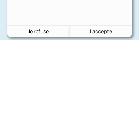
Je refuse
J'accepte
Charron Auto Rétro
(+33)663073013
Nous écrire
Nos marques
Ford