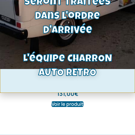
seront traitées
dans l'ordre
d'arrivée
L'équipe CHARRON
AUTO RETRO
joint de pare brise TC1 coupé
fastback pour jonc chromé 11mm
131,00
€
Voir le produit