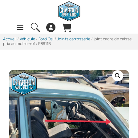
Accueil
/
Véhicule
/
Ford Osi
/
Joints carrosserie
/ joint cadre de caisse,
prix au metre -ref : P8911B