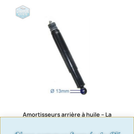
Amortisseurs arrière à huile – La
paire | Capri tous modèles
127,00
€