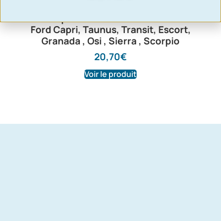
Flector palier arbre de transmission |
Ford Capri, Taunus, Transit, Escort,
Granada , Osi , Sierra , Scorpio
20,70
€
Voir le produit