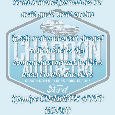
Nous sommes fermés du 07
Voir le produit
août au 17 août inclus
Le site restera ouvert durant
cette période. Les
commandes seront traitées
dans l'ordre d'arrivée
L'équipe CHARRON AUTO
RETRO