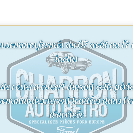
s sommes fermés du 07 août au 17 
inclus
ue
site restera ouvert durant cette péri
Bouchon de
yage
remplissage ou
 commandes seront traitées dans l'o
| V4
vidange | Boîtes
 2.3 |
tous modèles et
d'arrivée
unus,
ponts tous
t | Ref
modèles
579584
11,94
€