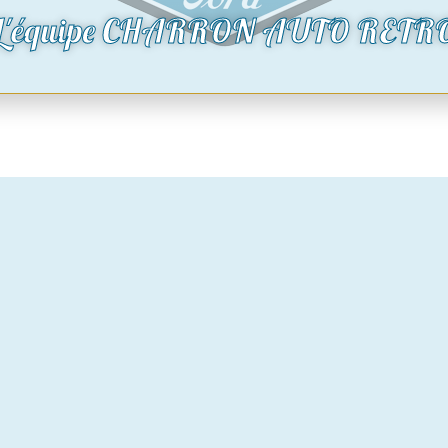
0
€
L'équipe CHARRON AUTO RETR
oduit
Voir le produit