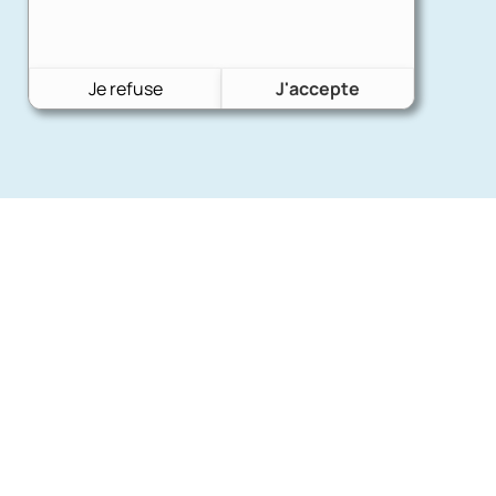
Je refuse
J'accepte
Nos mar
Charron Auto Rétro
(+33)663073013
Ford
Nous écrire
Citroën
Fiat