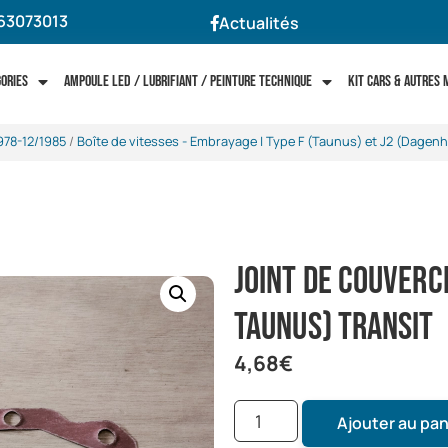
63073013
Actualités
gories
Ampoule LED / Lubrifiant / Peinture technique
Kit cars & autres
978-12/1985
/
Boîte de vitesses - Embrayage | Type F (Taunus) et J2 (Dagen
Joint de couvercl
taunus) transit
4,68
€
Ajouter au pan