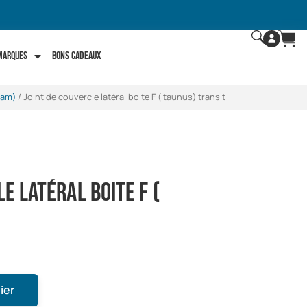
 marques
Bons Cadeaux
ham)
/ Joint de couvercle latéral boite F ( taunus) transit
e latéral boite F (
ier