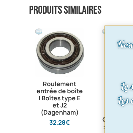
Produits similaires
Nou
Roulement
Disq
Le 
entrée de boîte
d’embra
Les
| Boîtes type E
Ø228mm 
et J2
1700 et V6
(Dagenham)
Capri, Ta
Osi, Transi
32,28
€
: 714SA0