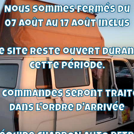
Nous sommes fermés du
07 août au 17 août inclus
e site reste ouvert dura
cette période.
coffre
joints feux
 TC,
arriere ford
k1/2,
escort mk1
ref :
38,25
€
s commandes seront trait
0
€
dans l'ordre d'arrivée
oduit
Voir le produit