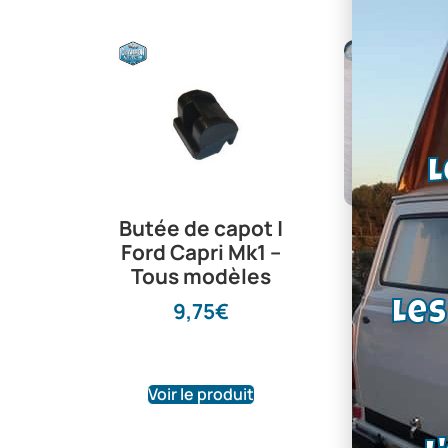
L
Butée de capot |
joint de 
Ford Capri Mk1 –
taunus
Tous modèles
escort m
granada -
9,75
€
Le
430
38,4
Voir le produit
Voir le pr