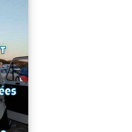
nt
ées