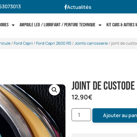
63073013
Actualités
gories
Ampoule LED / Lubrifiant / Peinture technique
Kit cars & autres
hicule
/
Ford Capri
/
Ford Capri 2600 RS
/
Joints carrosserie
/ joint de custo
joint de custode
12,90
€
Ajouter au pan