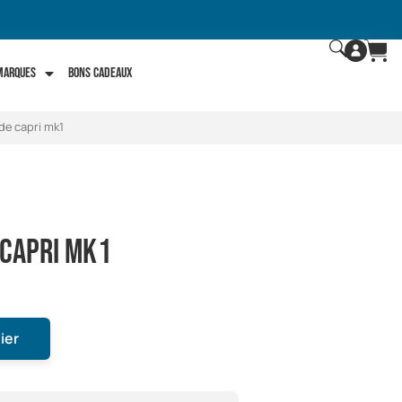
 marques
Bons Cadeaux
de capri mk1
 capri mk1
ier