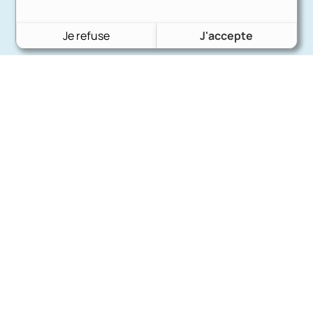
Je refuse
J'accepte
Charron Auto Rétro
(+33)663073013
Nous écrire
Nos marques
Ford
Citroën
Fiat