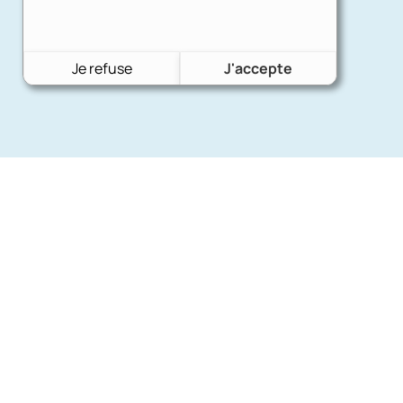
Je refuse
J'accepte
Nos mar
Charron Auto Rétro
(+33)663073013
Ford
Nous écrire
Citroën
Fiat