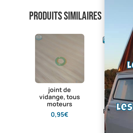
Produits similaires
L
Segment
moteur 
joint de
jusqu’a 0
vidange, tous
Ford Cap
moteurs
Le
Escort – C
0,95
€
– Anglia 
car