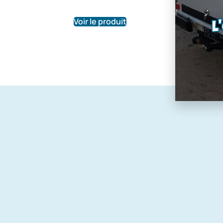
107,0
Voir le produit
Voir le pr
L