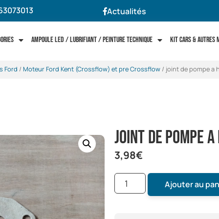
63073013
Actualités
gories
Ampoule LED / Lubrifiant / Peinture technique
Kit cars & autres
s Ford
/
Moteur Ford Kent (Crossflow) et pre Crossflow
/ joint de pompe a 
joint de pompe a
3,98
€
Ajouter au pan