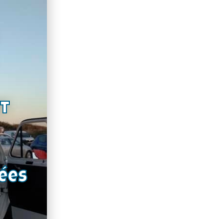
nt
ées