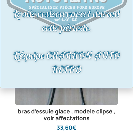
Le site restera ouvert durant
cette période.
L'équipe CHARRON AUTO
RETRO
bras d’essuie glace , modele clipsé ,
voir affectations
33,60
€