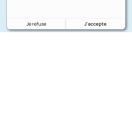
Je refuse
J'accepte
Charron Auto Rétro
(+33)663073013
Nous écrire
Nos marques
Ford
Citroën