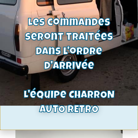
12,00
€
Voir le produit
Les commandes
seront traitées
dans l'ordre
d'arrivée
L'équipe CHARRON
AUTO RETRO