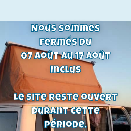
Nous sommes
fermés du
07 août au 17 août
inclus
Le site reste ouvert
durant cette
Joint de carter de boite automatique
période.
C4