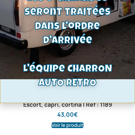
seront traitées
dans l'ordre
d'arrivée
L'équipe CHARRON
AUTO RETRO
pompe a eau moteur kent toutes
cylindrées, Ø central 23,4mm- Ford
Escort, capri, cortina | Ref : 1189
43,00
€
Voir le produit