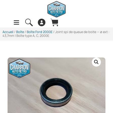
Accueil
/
Boîte
/
Boîte Ford 2000E
/ Joint spi de queue de boite — ø ext :
43,7mm | Boîte type A, C, 2000E