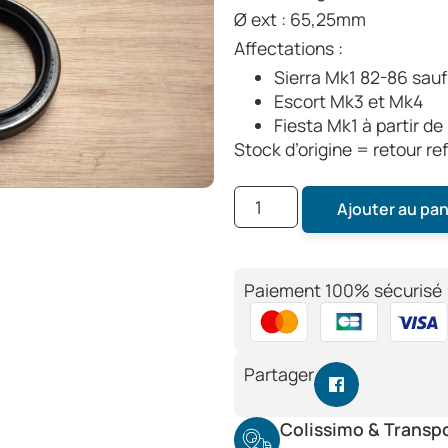
Ø ext : 65,25mm
Affectations :
Sierra Mk1 82-86 sau
Escort Mk3 et Mk4
Fiesta Mk1 à partir d
Stock d’origine = retour re
Ajouter au pan
Paiement 100% sécurisé 
Partager
Colissimo & Transp