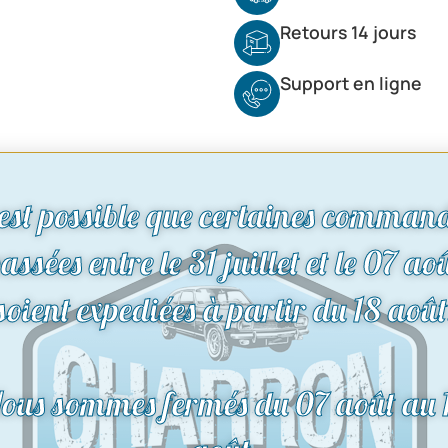
Retours 14 jours
Support en ligne
 est possible que certaines comman
assées entre le 31 juillet et le 07 ao
soient expediées à partir du 18 août
ous sommes fermés du 07 août au 