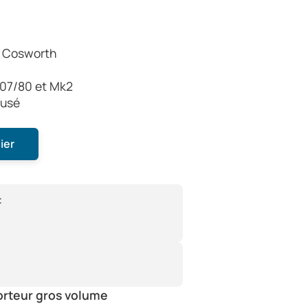
f Cosworth
e 07/80 et Mk2
fusé
ier
:
orteur gros volume