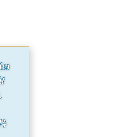
des
ût
.
14