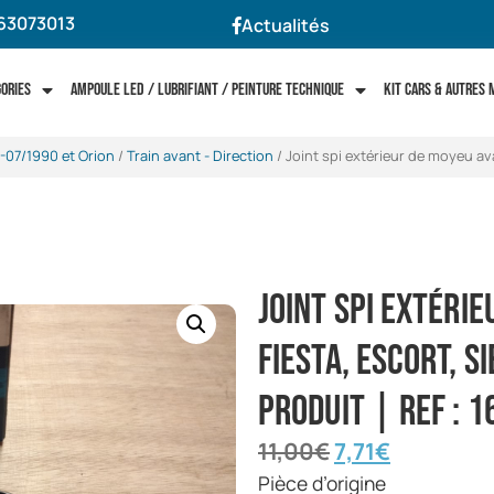
63073013
Actualités
gories
Ampoule LED / Lubrifiant / Peinture technique
Kit cars & autres
-07/1990 et Orion
/
Train avant - Direction
/ Joint spi extérieur de moyeu avan
Joint spi extéri
Fiesta, Escort, S
produit | Ref : 
11,00
€
7,71
€
Pièce d’origine