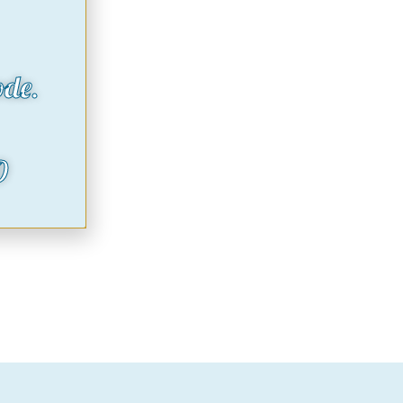
ode.
O