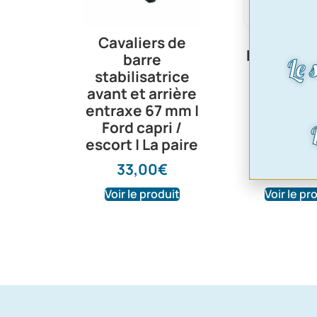
Cavaliers de
Kit élargi
barre
Le 
de voie
stabilisatrice
(20 mm
avant et arrière
côté
entraxe 67 mm |
Ford capri /
92,0
escort | La paire
33,00
€
Voir le produit
Voir le pr