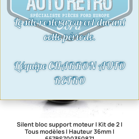
Le site restera ouvert durant
cette période.
L'équipe CHARRON AUTO
RETRO
Silent bloc support moteur | Kit de 2 |
Tous modèles | Hauteur 36mm |
657BS700350871