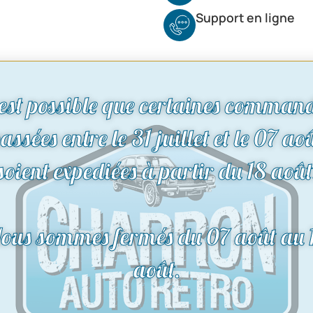
Support en ligne
 est possible que certaines comman
assées entre le 31 juillet et le 07 ao
soient expediées à partir du 18 août
ous sommes fermés du 07 août au 
août.