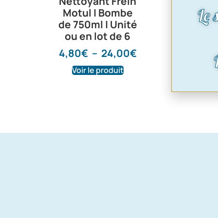
Nettoyant Frein
liquide de
Le 
Motul | Bombe
motul 
de 750ml | Unité
8,75
ou en lot de 6
4,80
€
–
24,00
€
Voir le produit
Voir le pr