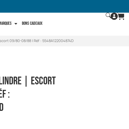
 marques
Bons Cadeaux
 Escort 09/80-08/88 | Réf : 5548A122004874D
lindre | Escort
f :
D