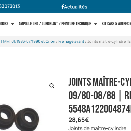
63073013
Actualités
gories
Ampoule LED / Lubrifiant / Peinture technique
Kit cars & autres
rt Mk4 01/1986-07/1990 et Orion
/
Freinage avant
/ Joints maître-cylindre |
Joints maître-cy
09/80-08/88 | Ré
5548A122004874
28,65
€
Joints de maître-cylindre