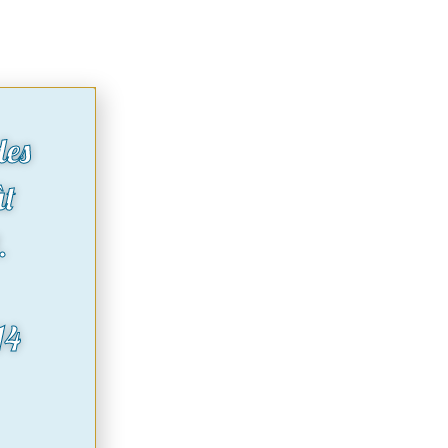
des
ût
.
14