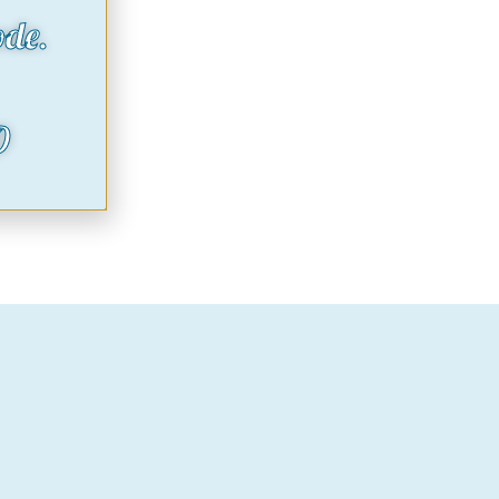
ode.
O