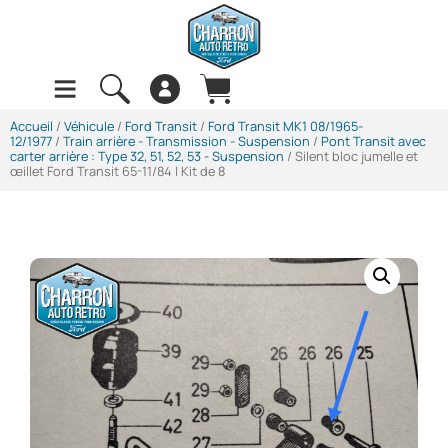
Accueil
/
Véhicule
/
Ford Transit
/
Ford Transit MK1 08/1965-
12/1977
/
Train arrière - Transmission - Suspension
/
Pont Transit avec
carter arrière : Type 32, 51, 52, 53 - Suspension
/ Silent bloc jumelle et
œillet Ford Transit 65-11/84 | Kit de 8