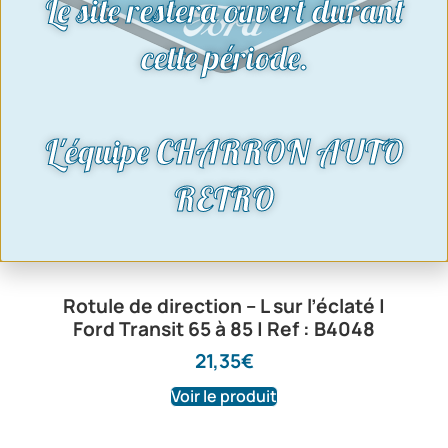
Le site restera ouvert durant
cette période.
L'équipe CHARRON AUTO
RETRO
Rotule de direction – L sur l’éclaté |
Ford Transit 65 à 85 | Ref : B4048
21,35
€
Voir le produit