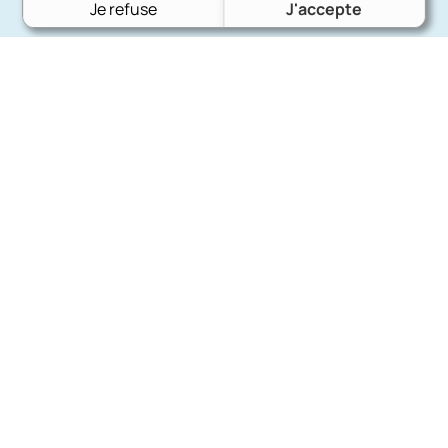
Je refuse
J'accepte
Charron Auto Rétro
(+33)663073013
Nous écrire
Nos marques
Ford
Citroën
Fiat