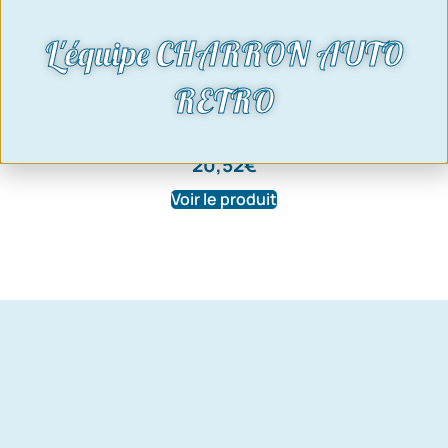
L'équipe CHARRON AUTO
Flexible de frein avant – Longueur
RETRO
52cm | Taunus 73-75 et Granada 72-77
| Ref: OF107P1222
20,52
€
Voir le produit