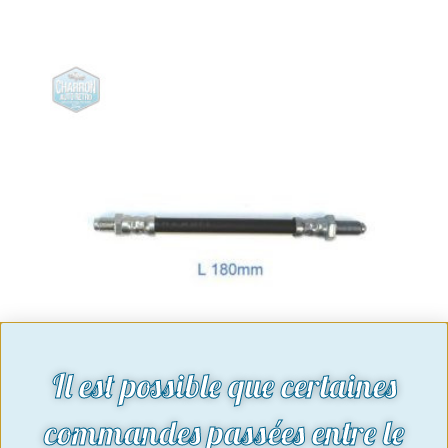
Il est possible que certaines
commandes passées entre le
Flexible avant de répartiteur | Taunus