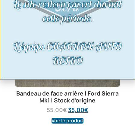
Le site restera ouvert durant
cette période.
L'équipe CHARRON AUTO
RETRO
Bandeau de face arrière | Ford Sierra
Mk1 | Stock d’origine
55,00
€
35,00
€
Voir le produit