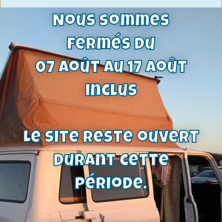
Nous sommes
fermés du
07 août au 17 août
inclus
Le site reste ouvert
soupape d’admission 1300 pinto cote
durant cette
standard
période.
23,70
€
Voir le produit