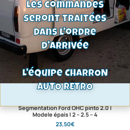
Les commandes
seront traitées
dans l'ordre
d'arrivée
L'équipe CHARRON
AUTO RETRO
Segmentation Ford OHC pinto 2.0 |
Modele épais | 2 – 2.5 – 4
23,50
€